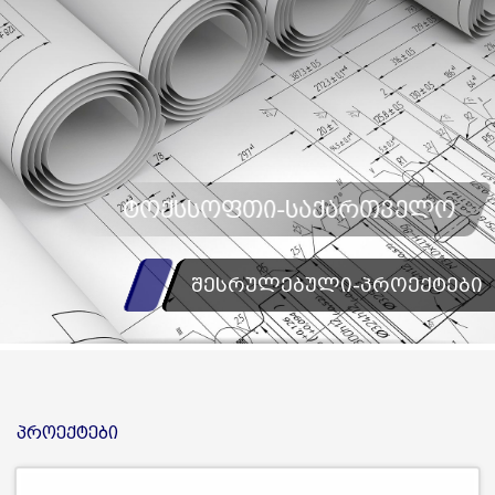
ტოქსსოფთი-საქართველო
შესრულებული-პროექტები
ᲞᲠᲝᲔᲥᲢᲔᲑᲘ