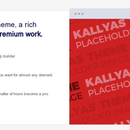
heme, a rich
remium work.
p builder.
ou want for almost any element.
 matter of hours become a pro.