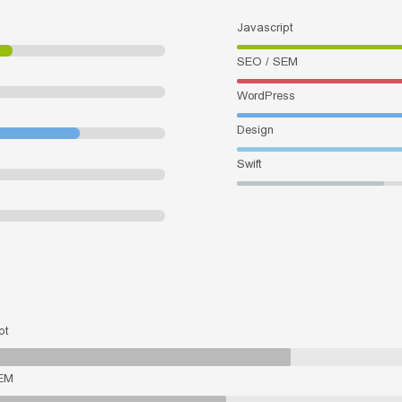
Javascript
SEO / SEM
WordPress
Design
Swift
pt
EM