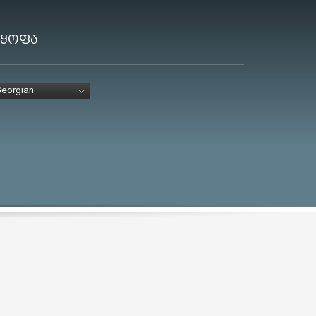
ლყოფა
eorgian