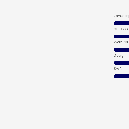
Javascri
SEO / S
WordPre
Design
Swift