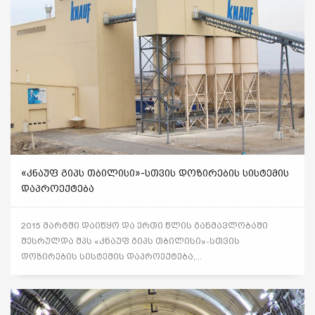
«ᲙᲜᲐᲣᲤ ᲒᲘᲞᲡ ᲗᲑᲘᲚᲘᲡᲘ»-ᲡᲗᲕᲘᲡ ᲓᲝᲖᲘᲠᲔᲑᲘᲡ ᲡᲘᲡᲢᲔᲛᲘᲡ
ᲓᲐᲞᲠᲝᲔᲥᲢᲔᲑᲐ
2015 მარტში დაიწყო და ერთი წლის განმავლობაში
შესრულდა შპს «კნაუფ გიპს თბილისი»-სთვის
დოზირების სისტემის დაპროექტება,...