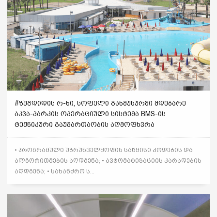
#ᲖᲣᲒᲓᲘᲓᲘᲡ Რ-ᲜᲘ, ᲡᲝᲤᲔᲚᲘ ᲒᲐᲜᲛᲣᲮᲣᲠᲨᲘ ᲛᲓᲔᲑᲐᲠᲔ
ᲐᲙᲕᲐ-ᲞᲐᲠᲙᲘᲡ ᲝᲞᲔᲠᲐᲪᲘᲣᲚᲘ ᲡᲘᲡᲢᲔᲛᲐ BMS-ᲘᲡ
ᲢᲔᲥᲜᲘᲙᲣᲠᲘ ᲒᲐᲣᲛᲐᲠᲗᲐᲝᲑᲘᲡ ᲐᲦᲛᲝᲤᲮᲕᲠᲐ
• პროგრამული უზრუნველყოფის საწყისი კოდების და
ალგორითმების აღდგენა; • ავტომატიზაციის კარადების
აღდგენა; • სახანძრო ს...