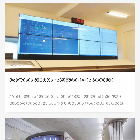
ᲗᲑᲘᲚᲘᲡᲘᲡ ᲛᲔᲢᲠᲝᲡ «ᲡᲐᲓᲒᲣᲠᲘ-1»-ᲘᲡ ᲞᲠᲝᲔᲥᲢᲘ
2016 წელს «სადგური-1»-ის სარელეოს დისპეჩერული
ცენტრალიზაციის ახალი სისტემის დნარგვა-მონტაჟი....