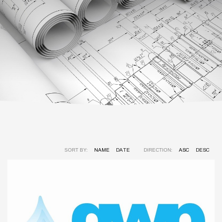
NAME
DATE
ASC
DESC
SORT BY:
DIRECTION: