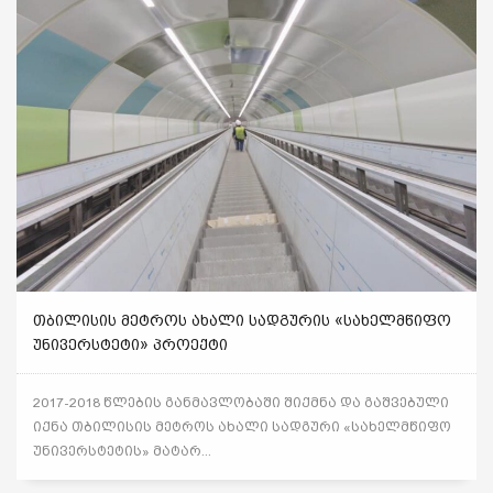
ᲗᲑᲘᲚᲘᲡᲘᲡ ᲛᲔᲢᲠᲝᲡ ᲐᲮᲐᲚᲘ ᲡᲐᲓᲒᲣᲠᲘᲡ «ᲡᲐᲮᲔᲚᲛᲬᲘᲤᲝ
ᲣᲜᲘᲕᲔᲠᲡᲢᲔᲢᲘ» ᲞᲠᲝᲔᲥᲢᲘ
2017-2018 წლების განმავლობაში შიქმნა და გაშვებული
იქნა თბილისის მეტროს ახალი სადგური «სახელმწიფო
უნივერსტეტის» მატარ...