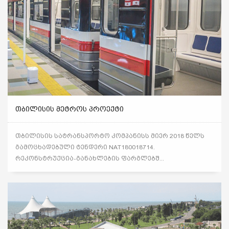
ᲗᲑᲘᲚᲘᲡᲘᲡ ᲛᲔᲢᲠᲝᲡ ᲞᲠᲝᲔᲥᲢᲘ
თბილისის სატრანსპორტო კომპანისს მიერ 2018 წელს
გამოცხადებული ტენდერი NAT180018714.
რეკონსტრუქცია-განახლების ფარგლებშ...