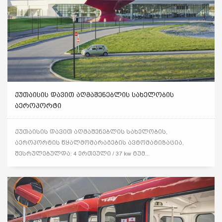
ᲥᲣᲗᲐᲘᲡᲘᲡ ᲓᲐᲕᲘᲗ ᲐᲦᲛᲐᲨᲔᲜᲔᲑᲚᲘᲡ ᲡᲐᲮᲔᲚᲝᲑᲘᲡ
ᲐᲔᲠᲝᲞᲝᲠᲢᲘ
ქუთაისის დავით აღმაშენებლის სახელობის,
აეროპორტის წყალმომარაგების ავტომატიზაცია,
შესრულებულდა: 4 ერთეული / 37 kw ტუმ...