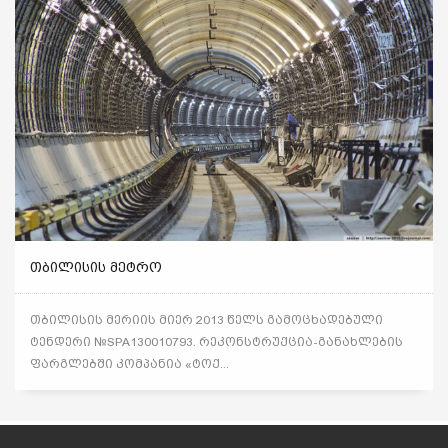
ᲗᲑᲘᲚᲘᲡᲘᲡ ᲛᲔᲢᲠᲝ
თბილისის მერიის მიერ 2013 წელს გამოცხადებული
ტენდერი №SPA130010793. რეკონსტრუქცია-განახლების
ფარგლებში კომპანია «ტოქ...