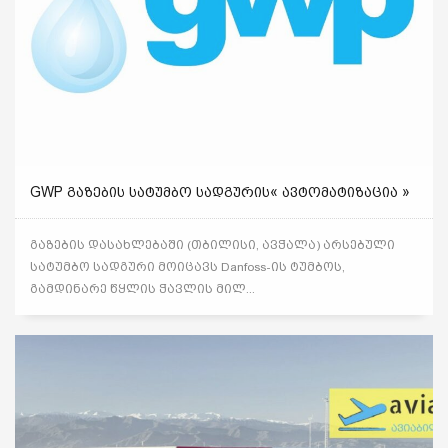
GWP ᲒᲐᲖᲔᲑᲘᲡ ᲡᲐᲢᲣᲛᲑᲝ ᲡᲐᲓᲒᲣᲠᲘᲡ« ᲐᲕᲢᲝᲛᲐᲢᲘᲖᲐᲪᲘᲐ »
გაზების დასახლებაში (თბილისი, ავჭალა) არსებული
სატუმბო სადგური მოიცავს Danfoss-ის ტუმბოს,
გამდინარე წყლის ჭავლის მილ...