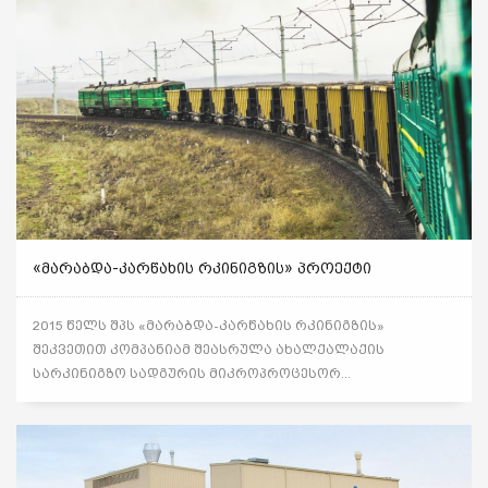
«ᲛᲐᲠᲐᲑᲓᲐ-ᲙᲐᲠᲬᲐᲮᲘᲡ ᲠᲙᲘᲜᲘᲒᲖᲘᲡ» ᲞᲠᲝᲔᲥᲢᲘ
2015 წელს შპს «მარაბდა-კარწახის რკინიგზის»
შეკვეთით კომპანიამ შეასრულა ახალქალაქის
სარკინიგზო სადგურის მიკროპროცესორ...